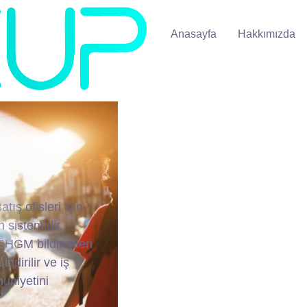
Anasayfa
Hakkımızda
tış ofisleri için
 sistemidir.
 SHGM bildirimleri
ndirilir ve iş
nuniyetini