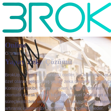
Online
Acenta
Yapay Zeka Çözümü
BrokUp, turizm sektöründeki oteller, tur acenteleri ve sa
özel olarak geliştirilmiş yapay zeka destekli otomasyon
Komisyon takibi, fatura işlemleri, kimlik bildirimleri ve
otomatik olarak yapılır, böylece manuel hatalar en aza i
süreçlerinizdeki verimlilik artar. BrokUp, müşteri mem
artırarak işletmenizin performansını optimize eder.