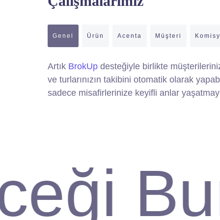
Çalışmalarımız
Genel
Ürün
Acenta
Müşteri
Komis
Müşteri Memnuniyeti ve
Artık
BrokUp
desteğiyle birlikte müşterilerin
Verimlilik Artışı
Verimli
ve turlarınızın takibini otomatik olarak yapabi
sadece misafirlerinize keyifli anlar yaşatmay
DEVAMINI GÖRÜNTÜLE
ği Bura