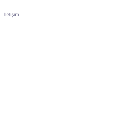
GIRIŞ YAP
İletişim