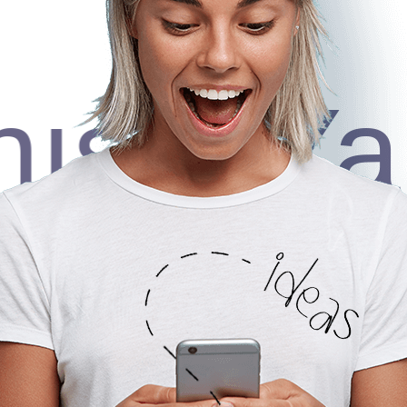
ışın
Yap