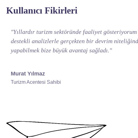
Kullanıcı Fikirleri
"BrokUp, otelimizin tüm operasyonel süreçlerini d
otomatik yapılması, iş yükümüzü önemli ölçüde aza
Ayşe Demir
Otel Müdürü