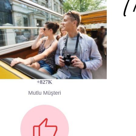
+
870
K
Mutlu Müşteri