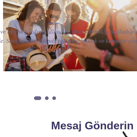
aha düzenli ve verimli hale getirdi. E-fatura entegras
lttı. Ayrıca müşteri memnuniyetini artırmak için sundu
Mesaj Gönderin