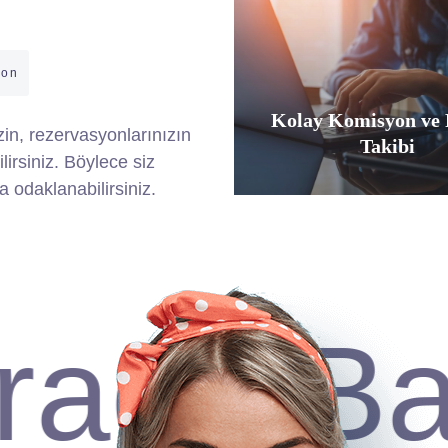
yon
Kolay Komisyon ve 
izin, rezervasyonlarınızın
 Satış Süreçleri
Takibi
lirsiniz. Böylece siz
a odaklanabilirsiniz.
da Başl