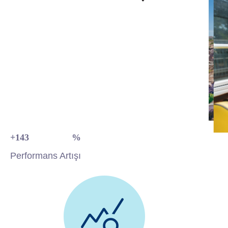
+
150
%
Performans Artışı