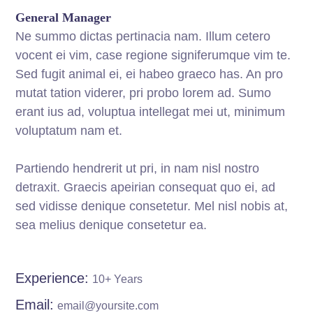
General Manager
Ne summo dictas pertinacia nam. Illum cetero
vocent ei vim, case regione signiferumque vim te.
Sed fugit animal ei, ei habeo graeco has. An pro
mutat tation viderer, pri probo lorem ad. Sumo
erant ius ad, voluptua intellegat mei ut, minimum
voluptatum nam et.
Partiendo hendrerit ut pri, in nam nisl nostro
detraxit. Graecis apeirian consequat quo ei, ad
sed vidisse denique consetetur. Mel nisl nobis at,
sea melius denique consetetur ea.
Experience:
10+ Years
Email:
email@yoursite.com