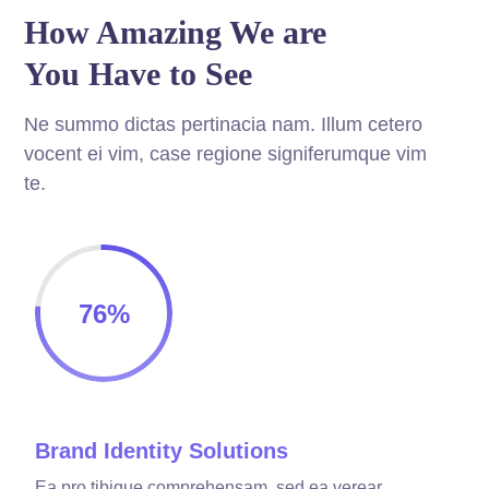
How Amazing We are
You Have to See
Ne summo dictas pertinacia nam. Illum cetero
vocent ei vim, case regione signiferumque vim
te.
76
%
Brand Identity Solutions
Ea pro tibique comprehensam, sed ea verear