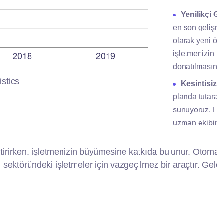
Yenilikçi 
en son geliş
olarak yeni ö
işletmenizin 
donatılmasın
istics
Kesintisi
planda tutar
sunuyoruz. He
uzman ekibi
e getirirken, işletmenizin büyümesine katkıda bulunur. Ot
m sektöründeki işletmeler için vazgeçilmez bir araçtır. G