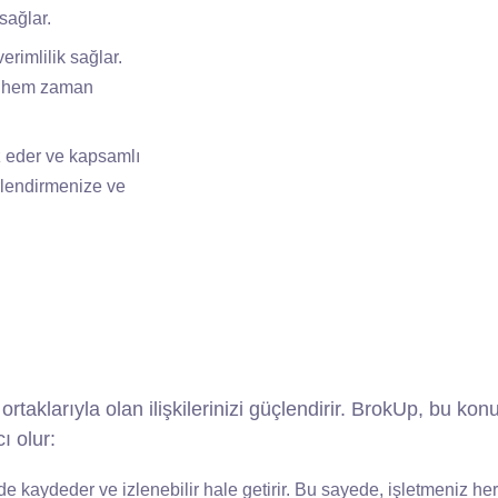
sağlar.
rimlilik sağlar.
si, hem zaman
z eder ve kapsamlı
erlendirmenize ve
ş ortaklarıyla olan ilişkilerinizi güçlendirir. BrokUp, bu ko
ı olur:
lde kaydeder ve izlenebilir hale getirir. Bu sayede, işletmeniz he