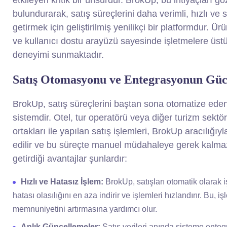
etkileyen kritik bir unsurdur. BrokUp, bu ihtiyaçları 
bulundurarak, satış süreçlerini daha verimli, hızlı ve
getirmek için geliştirilmiş yenilikçi bir platformdur. Ü
ve kullanıcı dostu arayüzü sayesinde işletmelere üstü
deneyimi sunmaktadır.
Satış Otomasyonu ve Entegrasyonun Gü
BrokUp, satış süreçlerini baştan sona otomatize eden
sistemdir. Otel, tur operatörü veya diğer turizm sektö
ortakları ile yapılan satış işlemleri, BrokUp aracılığı
edilir ve bu süreçte manuel müdahaleye gerek kalm
getirdiği avantajlar şunlardır:
Hızlı ve Hatasız İşlem:
BrokUp, satışları otomatik olarak i
hatası olasılığını en aza indirir ve işlemleri hızlandırır. Bu, i
memnuniyetini artırmasına yardımcı olur.
Anlık Güncellemeler:
Satış verileri anında sisteme entegr