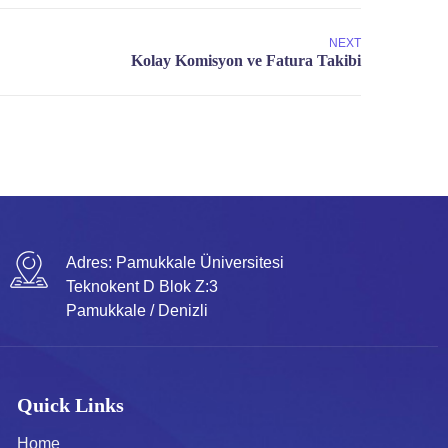
NEXT
Adres:
Pamukkale Üniversitesi
Teknokent D Blok Z:3
Pamukkale / Denizli
Quick Links
Home