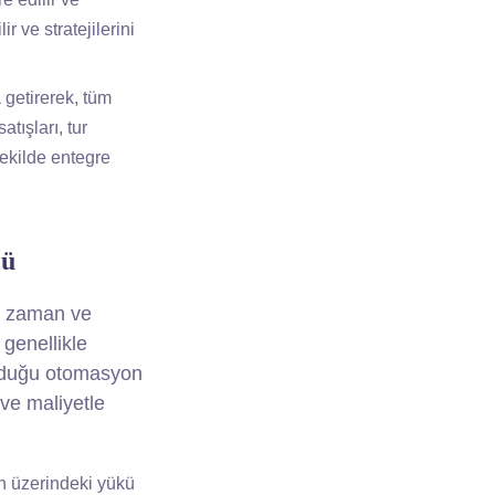
r ve stratejilerini
a getirerek, tüm
tışları, tur
şekilde entegre
cü
ek zaman ve
 genellikle
unduğu otomasyon
 ve maliyetle
n üzerindeki yükü