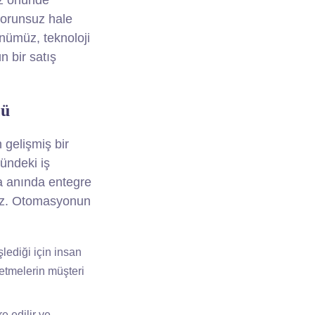
göz önünde
 sorunsuz hale
rünümüz, teknoloji
n bir satış
cü
 gelişmiş bir
ründeki iş
yla anında entegre
az. Otomasyonun
şlediği için insan
şletmelerin müşteri
e edilir ve