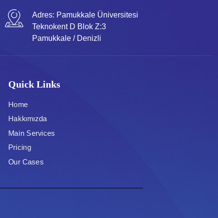
Adres:
Pamukkale Üniversitesi
Teknokent D Blok Z:3
Pamukkale / Denizli
Quick Links
Home
Hakkımızda
Main Services
Pricing
Our Cases