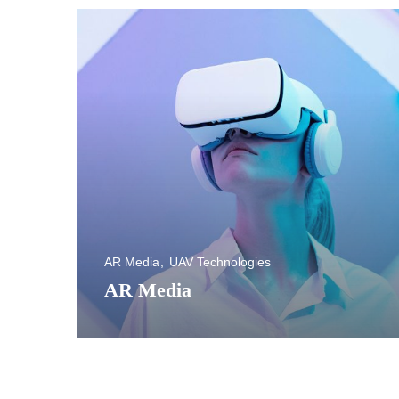
AR Media
UAV Technologies
AR Media