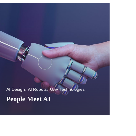
AI Design
AI Robots
UAV Technologies
People Meet AI